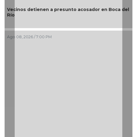
Vecinos detienen a presunto acosador en Boca del
Río
¿
Ago 08, 2026 / 7:00 PM
Ag
Re
si