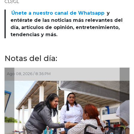
CD/GL
Únete a nuestro canal de Whatsapp
y
entérate de las noticias más relevantes del
día, artículos de opinión, entretenimiento,
tendencias y más.
Notas del día:
Ago 08, 2026 / 8:36 PM
Ag