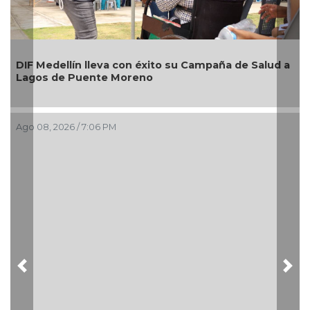
Al
DIF Medellín lleva con éxito su Campaña de Salud a
nu
Lagos de Puente Moreno
im
Bo
Ago 08, 2026 / 7:06 PM
Ag
Previous
Nex