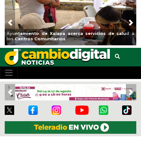
Previous
Nex
ud a
Municipio arrancará primera etapa de rehabilitación en
el boulevard 5 de febrero
Previous
Nex