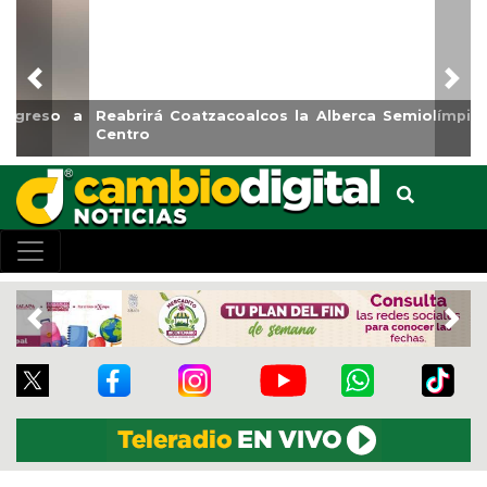
Previous
Nex
Reabrirá Coatzacoalcos la Alberca Semiolímpica Zona
Centro
Previous
Nex