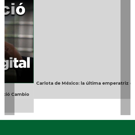
Carlota de México: la última emperatriz del país
Teléfono: (229) 922-97-15 /
redaccion@cambiodigital.com.mx,