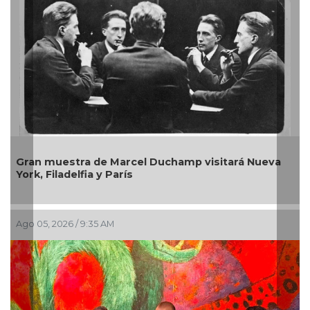
Gran muestra de Marcel Duchamp visitará Nueva
L
York, Filadelfia y París
e
Ago 05, 2026 / 9:35 AM
J