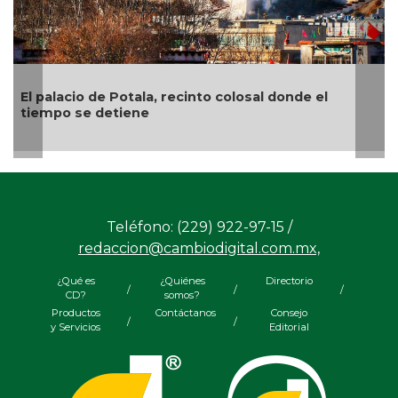
El palacio de Potala, recinto colosal donde el
“
tiempo se detiene
e
Teléfono: (229) 922-97-15 /
redaccion@cambiodigital.com.mx,
¿Qué es
¿Quiénes
Directorio
/
/
/
CD?
somos?
Productos
Contáctanos
Consejo
/
/
y Servicios
Editorial