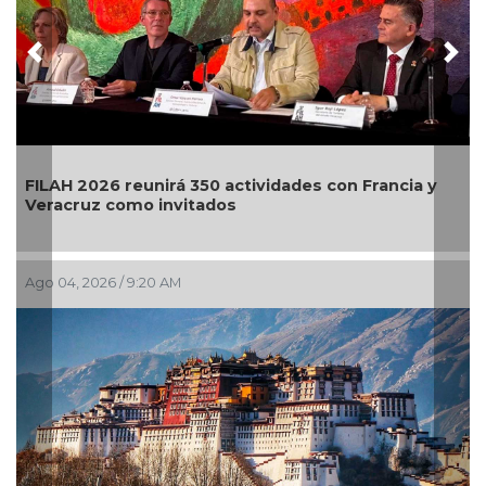
Previous
Nex
FILAH 2026 reunirá 350 actividades con Francia y
E
Veracruz como invitados
l
Ago 04, 2026 / 9:20 AM
J