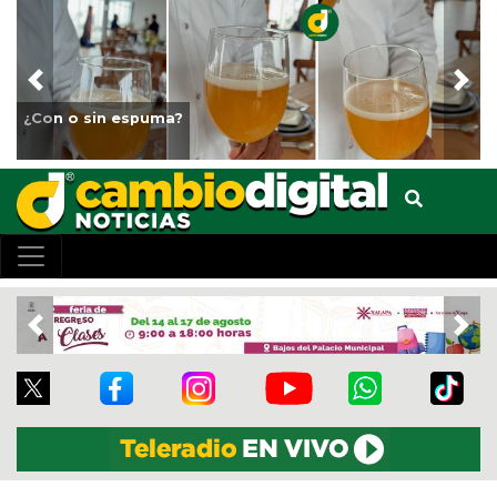
Previous
Nex
Fortalece Ayuntamiento de Veracru
animales del Parque Miguel Ángel
Previous
Nex