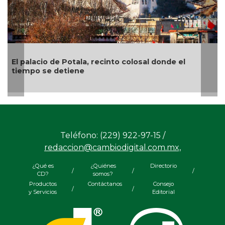
recinto colosal donde el
“El arte es como una tabl
el pintor veracruzano Na
Teléfono: (229) 922-97-15 /
redaccion@cambiodigital.com.mx,
¿Qué es
¿Quiénes
Directorio
/
/
/
CD?
somos?
Productos
Contáctanos
Consejo
/
/
y Servicios
Editorial