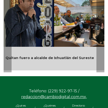
En Rincón 
fuero a alcalde de Ixhuatlán del Sureste
por represe
Teléfono: (229) 922-97-15 /
redaccion@cambiodigital.com.mx,
¿Qué es
¿Quiénes
Directorio
/
/
/