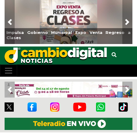
Previous
Nex
bierno Municipal Expo Venta Regreso a
Reabrirá Coatza
Centro
Previous
Nex