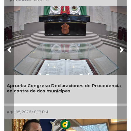
Previous
Nex
a Congreso Declaraciones de Procedencia
Entrega DIF
tra de dos munícipes
credencial
026 / 8:18 PM
Ago 05, 2026 