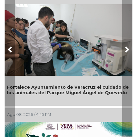
Previous
Nex
rtalece Ayuntamiento de Veracruz el cuidado de
Reabri
s animales del Parque Miguel Ángel de Quevedo
Zona 
o 08, 2026 / 4:45 PM
Ago 04,