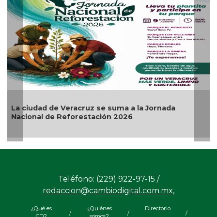
 ciudad de Veracruz se suma a la Jornada
Invit
cional de Reforestación 2026
Artes
Teléfono: (229) 922-97-15 /
redaccion@cambiodigital.com.mx,
¿Qué es
¿Quiénes
Directorio
/
/
/
CD?
somos?