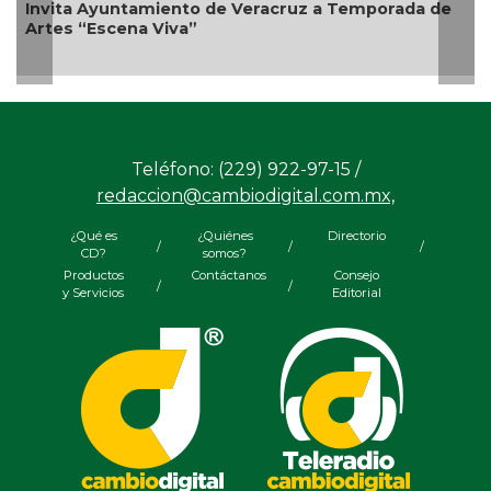
emporada de
Emprendedores de Xalapa exponen en Me
Bicentenario
Teléfono: (229) 922-97-15 /
redaccion@cambiodigital.com.mx,
¿Qué es
¿Quiénes
Directorio
/
/
/
CD?
somos?
Productos
Contáctanos
Consejo
/
/
y Servicios
Editorial