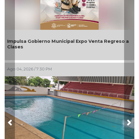
ta Regreso a
Aplicará CMAS el Programa de Tandeo du
agosto
Ago 03, 2026 / 6:57 PM
Previous
Nex