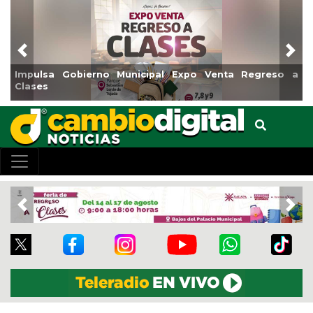
Previous
Nex
nta Regreso a
Reabrirá Coatzacoalcos la Alberca Semiolí
Centro
Previous
Nex