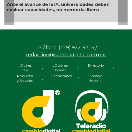
versidades deben
Examen de ingreso a la UNAM, c
oria: Ibero
género
Teléfono: (229) 922-97-15 /
redaccion@cambiodigital.com.mx,
¿Qué es
¿Quiénes
Directorio
/
/
/
CD?
somos?
Productos
Contáctanos
Consejo
/
/
y Servicios
Editorial