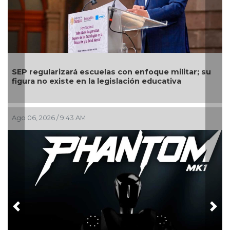
n enfoque militar; su
Comienza el pago de la Beca Rit
ción educativa
calendario por apellido del 3 al 
Ago 03, 2026 / 10:47 AM
Previous
Nex