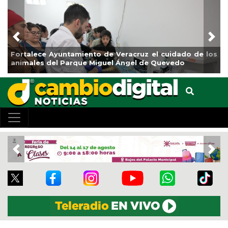
Previous
Nex
acruz el cuidado de los
La ciudad de Veracruz se suma a 
ngel de Quevedo
de Reforestación 2026
Previous
Nex