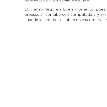
de lavado de manos para la escuela.
El premio llegó en buen momento, pues s
preescolar contaba con computadora y el res
cuando los mismos estaban en casa, pues la m