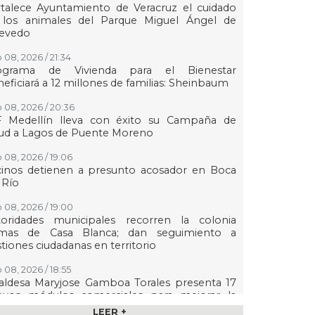
talece Ayuntamiento de Veracruz el cuidado
 los animales del Parque Miguel Ángel de
evedo
 08, 2026 / 21:34
ograma de Vivienda para el Bienestar
eficiará a 12 millones de familias: Sheinbaum
 08, 2026 / 20:36
F Medellín lleva con éxito su Campaña de
lud a Lagos de Puente Moreno
 08, 2026 / 19:06
cinos detienen a presunto acosador en Boca
 Río
 08, 2026 / 19:00
toridades municipales recorren la colonia
mas de Casa Blanca; dan seguimiento a
tiones ciudadanas en territorio
 08, 2026 / 18:55
aldesa Maryjose Gamboa Torales presenta 17
evos módulos comerciales para mejorar la
gen de las playas e impulsar la economía de
LEER +