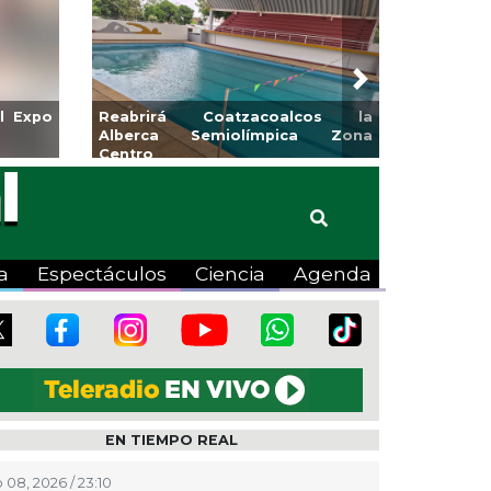
Next
para la
Emprendedores de Xalapa
o
exponen en Mercadito
Bicentenario
a
Espectáculos
Ciencia
Agenda
EN TIEMPO REAL
 08, 2026 / 23:10