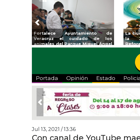
Previous
Invita Ayuntamiento de Veracruz
Aplic
a Temporada de Artes “Escena
Tande
Viva”
Portada
Opinión
Estado
Polici
Previous
Jul 13, 2021 / 13:36
Con canal de YouTube maes