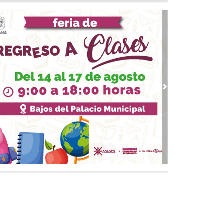
a del Río
 08, 2026 / 16:53
calizan una cartulina con mensajes
nazantes en Papantla!!!
 08, 2026 / 16:45
 ciudad de Veracruz se suma a la Jornada
ional de Reforestación 2026
 08, 2026 / 16:34
vious
Next
on o sin espuma?
 08, 2026 / 16:33
trol y confianza:la prueba de la seguridad
 08, 2026 / 15:34
sguarda Ayuntamiento de Veracruz a canino
situación de riesgo en zona norte de la ciudad
 08, 2026 / 15:10
veza: cinco siglos de historia en nuestro país