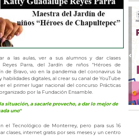
Boc
Ago
Lo
ame
Ago
La
Nac
r a las aulas, ver a sus alumnos y dar clases
Ago
Pre
¿C
e Reyes Parra, del Jardín de niños “Héroes de
n de Bravo, vio en la pandemia del coronavirus la
Ago
habilidades digitales, al crear su canal de YouTube
Con
ner el primer lugar nacional del concurso Prácticas
Ago
9, organizado por la Fundación Ensamble.
Re
en 
 situación, a sacarle provecho, a dar lo mejor de
cada uno
“
Ago
Cer
n el Tecnológico de Monterrey, pero para sus 16
r clases, internet gratis por seis meses y un centro