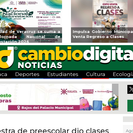
ará CMAS el Programa de
Guarniciones y banquetas 
o durante agosto
colonia El Mango en Pánuc
aca
Deportes
Estudiantes
Cultura
Ecologí
Next
tra de preescolar dio clases
Ago