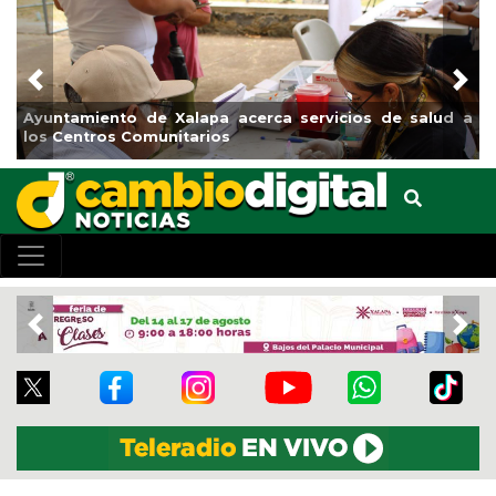
Previous
Nex
Municipio arrancará primera etapa de rehabilitación en
el boulevard 5 de febrero
Previous
Nex