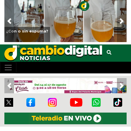
Previous
Nex
Fortalece Ayuntamiento de Veracruz el cuidado de l
animales del Parque Miguel Ángel de Quevedo
Previous
Nex