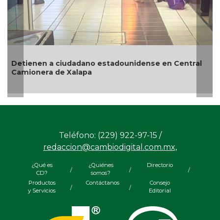
Revelan que Ángel Aguirre habría solicitado
ral
desaparecer pruebas del caso Ayotzinapa porque
su sobrino “estaba al tanto”
Teléfono: (229) 922-97-15 /
redaccion@cambiodigital.com.mx,
¿Qué es
¿Quiénes
Directorio
/
/
/
CD?
somos?
Productos
Contáctanos
Consejo
/
/
y Servicios
Editorial