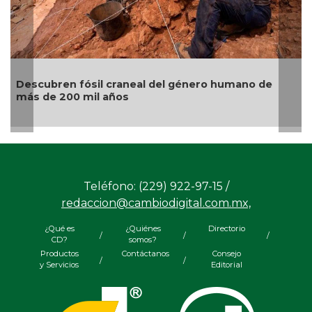
mano de
Gatos naranjas: la ciencia descubre el gen 
origen al color de su pelaje
Teléfono: (229) 922-97-15 /
redaccion@cambiodigital.com.mx,
¿Qué es
¿Quiénes
Directorio
/
/
/
CD?
somos?
Productos
Contáctanos
Consejo
/
/
y Servicios
Editorial