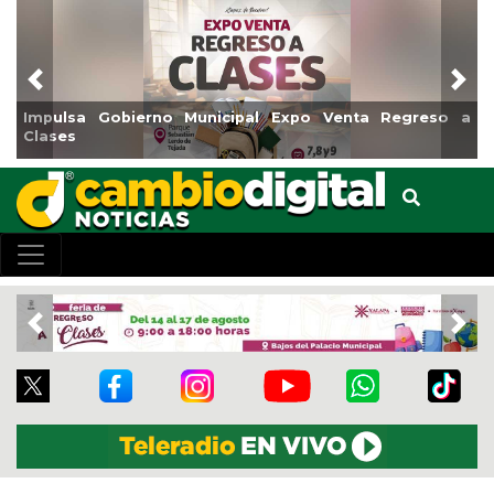
Previous
Nex
a Regreso a
Reabrirá Coatzacoalcos la Alberca Semiolímp
Centro
Previous
Nex