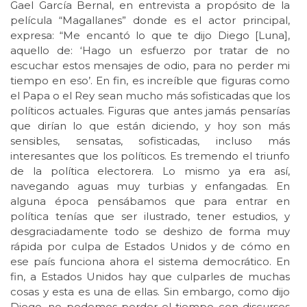
Gael García Bernal, en entrevista a propósito de la
película “Magallanes” donde es el actor principal,
expresa: “Me encantó lo que te dijo Diego [Luna],
aquello de: ‘Hago un esfuerzo por tratar de no
escuchar estos mensajes de odio, para no perder mi
tiempo en eso’. En fin, es increíble que figuras como
el Papa o el Rey sean mucho más sofisticadas que los
políticos actuales. Figuras que antes jamás pensarías
que dirían lo que están diciendo, y hoy son más
sensibles, sensatas, sofisticadas, incluso más
interesantes que los políticos. Es tremendo el triunfo
de la política electorera. Lo mismo ya era así,
navegando aguas muy turbias y enfangadas. En
alguna época pensábamos que para entrar en
política tenías que ser ilustrado, tener estudios, y
desgraciadamente todo se deshizo de forma muy
rápida por culpa de Estados Unidos y de cómo en
ese país funciona ahora el sistema democrático. En
fin, a Estados Unidos hay que culparles de muchas
cosas y esta es una de ellas. Sin embargo, como dijo
Diego, no podemos perder el tiempo con discursos