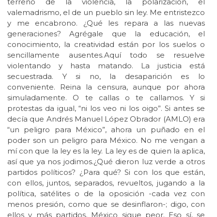
terreno de la violencia, la polarización, el
valemadrismo, el de un pueblo sin ley. Me entristezco
y me encabrono. ¿Qué les repara a las nuevas
generaciones? Agrégale que la educación, el
conocimiento, la creatividad están por los suelos o
sencillamente ausentes.Aquí todo se resuelve
violentando y hasta matando. La justicia está
secuestrada. Y si no, la desaparición es lo
conveniente. Reina la censura, aunque por ahora
simuladamente. O te callas o te callamos. Y si
protestas da igual, “ni los veo ni los oigo”. Si antes se
decía que Andrés Manuel López Obrador (AMLO) era
“un peligro para México”, ahora un puñado en el
poder son un peligro para México. No me vengan a
mí con que la ley es la ley. La ley es de quien la aplica,
así que ya nos jodimos.¿Qué dieron luz verde a otros
partidos políticos? ¿Para qué? Si con los que están,
con ellos, juntos, separados, revueltos, jugando a la
política, satélites o de la oposición -cada vez con
menos presión, como que se desinflaron-; digo, con
ellos y más partidos, México sigue peor. Eso sí, se