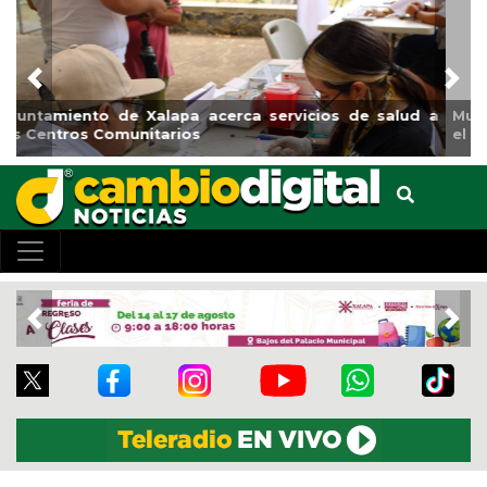
Previous
Nex
Municipio arrancará primera etapa de rehabilitación en
el boulevard 5 de febrero
Previous
Nex