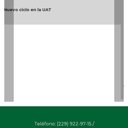
¿Quién es periodista?
Teléfono: (229) 922-97-15 /
redaccion@cambiodigital.com.mx,
¿Qué es
¿Quiénes
Directorio
/
/
/
CD?
somos?
Productos
Contáctanos
Consejo
/
/
y Servicios
Editorial