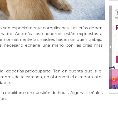
Ago
La
Ago
¡B
Cam
o son especialmente complicadas. Las crías deben
u madre. Además, los cachorros están expuestos a
Ago 
Fet
que normalmente las madres hacen un buen trabajo
no
es necesario echarle una mano con las crías más
Pre
Ago
🎉
Ago
al deberías preocuparte. Ten en cuenta que, si el
Car
embros de la camada, no obtendrá el alimento ni el
dable.
ía debilitarse en cuestión de horas. Algunas señales
tes: