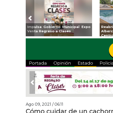
Previous
Aplicará CMAS el Programa de
Guarniciones y banqu
Tandeo durante agosto
colonia El Mango en
Portada
Opinión
Estado
Polici
Previous
Ago 09, 2021 / 06:11
Cómo cuidar de un cachorr