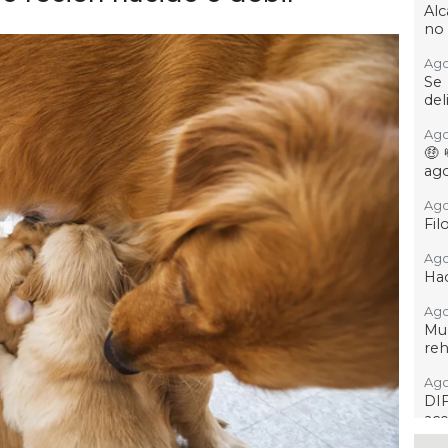
Alc
no 
Ago
Se
del
Ago
🤑
ag
Ago
Fil
Ago
Hac
Ago
Mu
reh
Ago
DIF
ace