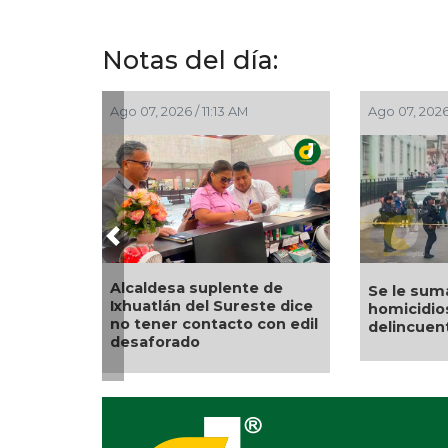
Notas del día:
Ago 07, 2026 / 9:45 AM
Ago 07, 2026 / 9:24 AM
Previous
Municipio arrancará
🤑💸¿Cuál es el precio del
primera etapa de
dólar este 07 de agosto?
rehabilitación en el
boulevard 5 de febr