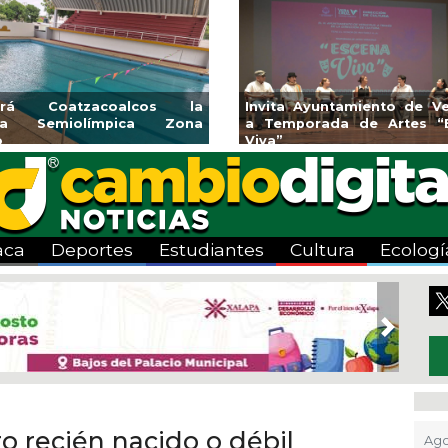
etas para la
Emprendedores de Xalapa
C
 Pánuco
exponen en Mercadito
ha
Bicentenario
20
aca
Deportes
Estudiantes
Cultura
Ecologí
Next
o recién nacido o débil
Ago 