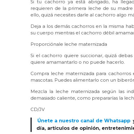
Si tu cachorro ya está abrigado, ha lle
requieren de la primera leche de su madre (
ello, quizá necesites darle al cachorro algo 
Deja a los demás cachorros en la misma hab
su cuerpo mientras el cachorro débil amama
Proporciónale leche maternizada
Si el cachorro quiere succionar, quizá deba
quiere amamantarlo o no puede hacerlo.
Compra leche maternizada para cachorros e
mascotas. Puedes alimentarlo con un biberón 
Mezcla la leche maternizada según las ind
demasiado caliente, como prepararías la lec
CD/JV
Únete a nuestro canal de Whatsapp
día, artículos de opinión, entretenim