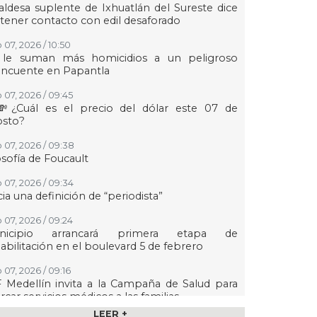
aldesa suplente de Ixhuatlán del Sureste dice
tener contacto con edil desaforado
 07, 2026 / 10:50
 le suman más homicidios a un peligroso
incuente en Papantla
 07, 2026 / 09:45
💸¿Cuál es el precio del dólar este 07 de
osto?
 07, 2026 / 09:38
osofía de Foucault
 07, 2026 / 09:34
ia una definición de “periodista”
 07, 2026 / 09:24
nicipio arrancará primera etapa de
abilitación en el boulevard 5 de febrero
 07, 2026 / 09:16
 Medellín invita a la Campaña de Salud para
rcar servicios médicos a las familias
LEER +