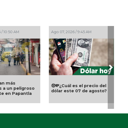
Ago 07, 2026 / 9:16 AM
Ago 07, 2026 /
Next
DIF Medellín invita a la
Campaña de Salud para
¡Buen día! E
acercar servicios médicos
viernes, as
ero
a las familias
Cambio Digit