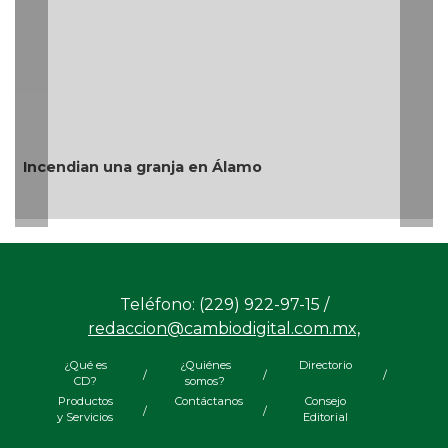
“Este es el verd
 granja en Álamo
Rosaldo destaca é
Teléfono: (229) 922-97-15 /
redaccion@cambiodigital.com.mx,
¿Qué es
¿Quiénes
Directorio
/
/
/
CD?
somos?
Productos
Contáctanos
Consejo
/
/
y Servicios
Editorial