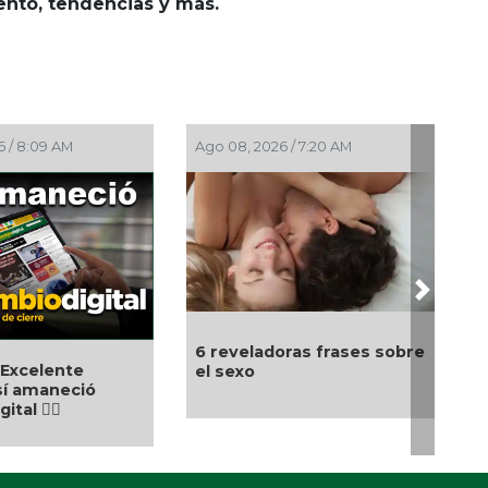
iento, tendencias y más.
6 / 8:09 AM
Ago 08, 2026 / 7:20 AM
Next
6 reveladoras frases sobre
 Excelente
el sexo
sí amaneció
tal 👍🏻