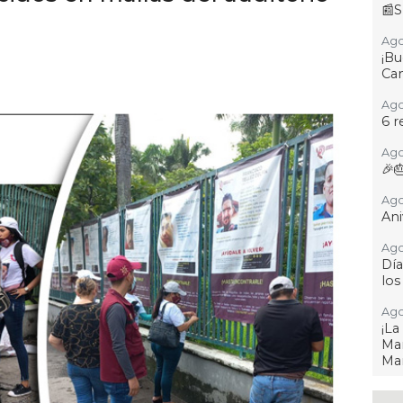
📰S
Ago
¡B
Cam
Ago
6 r
Ago
🎉
Ago
Ani
Ago
Día
los
Ago
¡L
Man
Ma
Ago