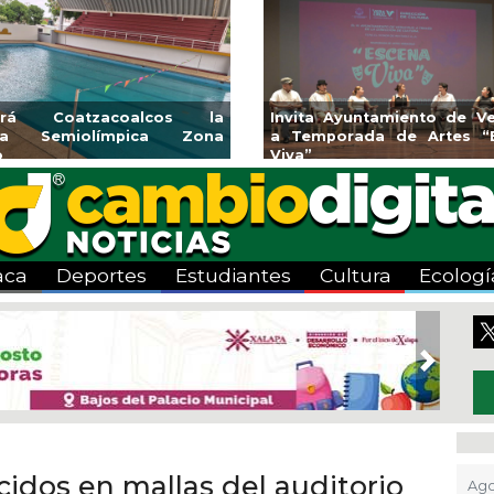
rirá Coatzacoalcos la
Invita Ayuntamiento de Ve
rca Semiolímpica Zona
a Temporada de Artes “
o
Viva”
aca
Deportes
Estudiantes
Cultura
Ecologí
Next
idos en mallas del auditorio
Ago