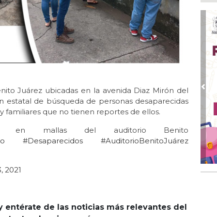
En 
20 
Ago
San
de 
Ago
Al
Bug
Benito Juárez ubicadas en la avenida Diaz Mirón del
Pre
Ago
n estatal de búsqueda de personas desaparecidas
Má
y familiares que no tienen reportes de ellos.
ope
del
os en mallas del auditorio Benito
to
#Desaparecidos
#AuditorioBenitoJuárez
Ago
¿C
, 2021
y entérate de las noticias más relevantes del