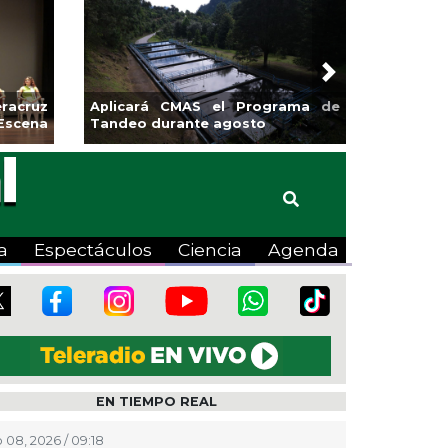
Next
racruz
Aplicará CMAS el Programa de
Escena
Tandeo durante agosto
a
Espectáculos
Ciencia
Agenda
EN TIEMPO REAL
 08, 2026 / 09:18