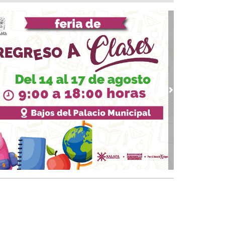
marcha trabajos de rehabilitación en avenida
de Noviembre; habrá reducción a un carril
 07, 2026 / 22:31
 Andrés Tuxtla alista su Festival Internacional
Globos de Papel
 07, 2026 / 20:42
calde Samuel Acosta inaugura la calle
ambilias en El Tejar
vious
Next
 07, 2026 / 19:00
s de 120 elementos de seguridad refuerzan
rativos vs rodadas de motociclistas en Boca
 Río
 07, 2026 / 18:49
on o sin espuma?