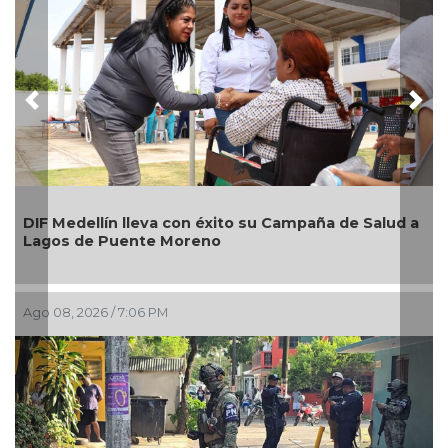
Previous
Nex
Salud a
Alcaldesa Maryjose Gamboa Torales presenta 1
nuevos módulos comerciales para mejorar la
imagen de las playas e impulsar la economía d
Boca del Río
Ago 08, 2026 / 4:34 PM