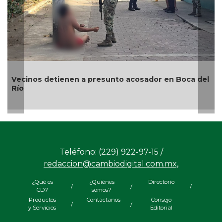
oca del
¿Con o sin espuma?
Teléfono: (229) 922-97-15 /
redaccion@cambiodigital.com.mx,
¿Qué es
¿Quiénes
Directorio
/
/
/