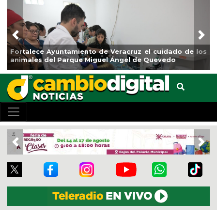
Previous
Nex
do de los
La ciudad de Veracruz se suma a la Jornada Nac
de Reforestación 2026
Previous
Nex