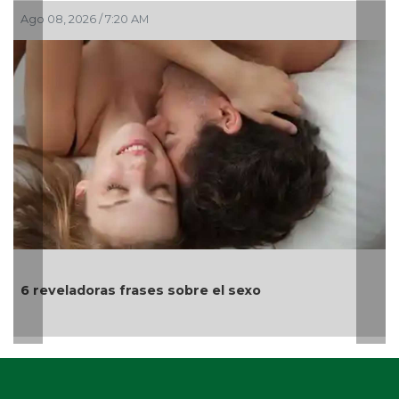
/ 7:20 AM
Día Internacion
animales de c
as frases sobre el sexo