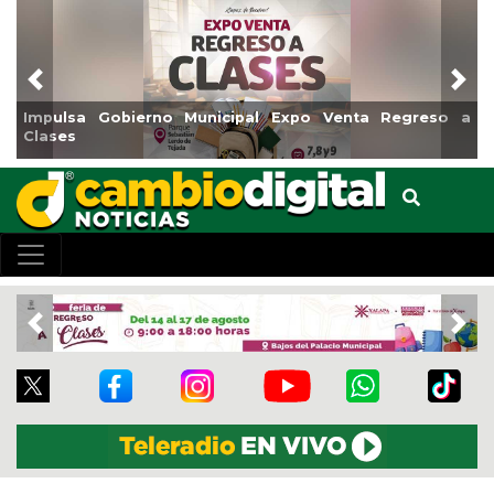
Previous
Nex
no Municipal Expo Venta Regreso a
Reabrirá Coatzacoal
Centro
Previous
Nex