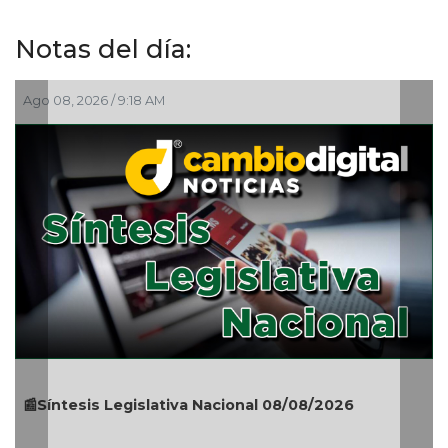
Notas del día:
 9:18 AM
Ago 08, 2026 / 7:0
Legislativa Nacional 08/08/2026
🎉🎂👏 Santoral