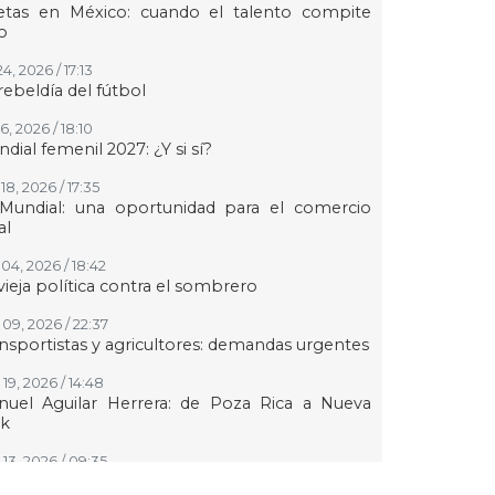
letas en México: cuando el talento compite
o
24, 2026 / 17:13
rebeldía del fútbol
16, 2026 / 18:10
dial femenil 2027: ¿Y si sí?
18, 2026 / 17:35
 Mundial: una oportunidad para el comercio
al
04, 2026 / 18:42
vieja política contra el sombrero
 09, 2026 / 22:37
nsportistas y agricultores: demandas urgentes
19, 2026 / 14:48
nuel Aguilar Herrera: de Poza Rica a Nueva
rk
 13, 2026 / 09:35
as, no madres