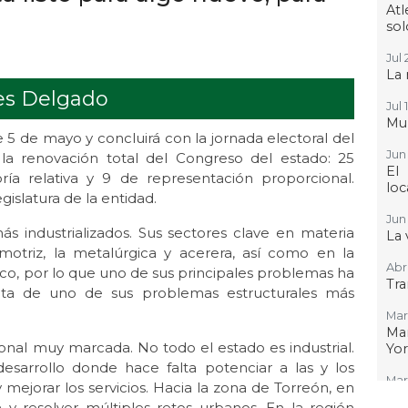
At
sol
Jul 
La 
es Delgado
Jul 
Mun
5 de mayo y concluirá con la jornada electoral del
Jun 
 la renovación total del Congreso del estado: 25
El
ría relativa y 9 de representación proporcional.
loc
gislatura de la entidad.
Jun 
s industrializados. Sus sectores clave en materia
La 
motriz, la metalúrgica y acerera, así como en la
Abr
ico, por lo que uno de sus principales problemas ha
Tra
ata de uno de sus problemas estructurales más
Mar 
Ma
onal muy marcada. No todo el estado es industrial.
Yo
 desarrollo donde hace falta potenciar a las y los
Mar
jorar los servicios. Hacia la zona de Torreón, en
Niñ
 y resolver múltiples retos urbanos. En la región