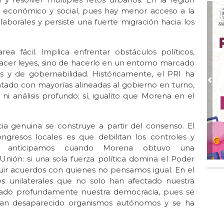
go económico y social, pues hay menor acceso a la
Ene 
Sta
laborales y persiste una fuerte migración hacia los
Ene
Mo
ea fácil. Implica enfrentar obstáculos políticos,
 hacer leyes, sino de hacerlo en un entorno marcado
Dic 
es y de gobernabilidad. Históricamente, el PRI ha
Dic
ntado con mayorías alineadas al gobierno en turno,
Pre
Nov 
i análisis profundo; sí, igualito que Morena en el
Jal
Oct
ia genuina se construye a partir del consenso. El
La 
ongresos locales es que debilitan los controles y
Oct 
 lo anticipamos cuando Morena obtuvo una
Le
nión: si una sola fuerza política domina el Poder
ruir acuerdos con quienes no pensamos igual. En el
Sep
El 
es unilaterales que no solo han afectado nuestra
pre
stimado profundamente nuestra democracia, pues se
han desaparecido organismos autónomos y se ha
Sep
El 