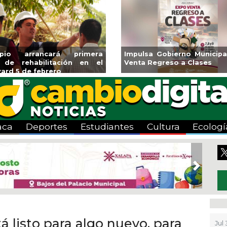
o arrancará primera
Impulsa Gobierno Municipal E
 rehabilitación en el
Venta Regreso a Clases
 5 de febrero
aca
Deportes
Estudiantes
Cultura
Ecologí
Next
á listo para algo nuevo, para
Jul 