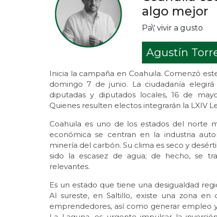
algo mejor
Pa\' vivir a gusto
Agustín Torr
Inicia la campaña en Coahuila. Comenzó este 
domingo 7 de junio. La ciudadanía elegirá
diputadas y diputados locales, 16 de mayo
Quienes resulten electos integrarán la LXIV Le
Coahuila es uno de los estados del norte má
económica se centran en la industria auto
minería del carbón. Su clima es seco y desért
sido la escasez de agua; de hecho, se tr
relevantes.
Es un estado que tiene una desigualdad regi
Al sureste, en Saltillo, existe una zona en
emprendedores, así como generar empleo y me
La Laguna, es urgente impulsar la inversión