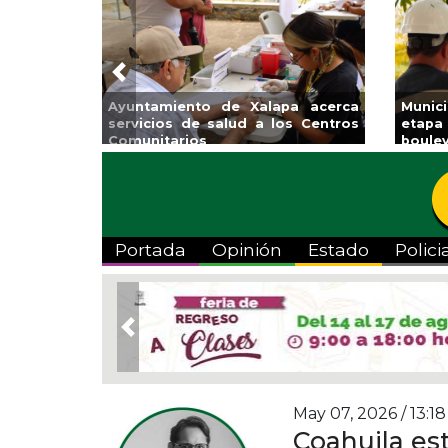
Previous
Ayuntamiento de Xalapa acerca
Municipi
servicios de salud a los Centros
etapa de
Comunitarios
boulevard
Portada
Opinión
Estado
Polici
Previous
May 07, 2026 / 13:18
Coahuila est