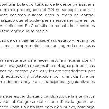
Coahuila. Es la oportunidad de la gente para sacar a
Sep 
Gob
l dominio prolongado del PRI no se explica por su
cal
naria aceitada durante años, a redes de control
normalizado que el poder permanezca siempre en los
es ineficaces. En Coahuila no ha habido sucesiones
isma lógica que se recicla.
dad de cambiar las cosas en su estado y llevar a los
personas comprometidas con una agenda de causas
ja está lista para hacer historia y legislar por un
por una gestión responsable del agua; por políticas
ciones del campo y de las y los emprendedores; por
lud, educación y protección; por una vida libre de
 miedo; por apoyar a las trabajadoras y garantizarles
 mujeres, candidatas y candidatos de la alternativa
varán al Congreso del estado. Para la gente de
cer. Coahuila está listo para algo nuevo, para algo