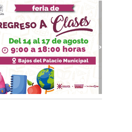
15, 2026 / 14:07
r Wars como advertencia política
 08, 2026 / 11:30
vimiento Ciudadano en su mejor momento
25, 2025 / 10:37
iembre con sabor a Veracruz
vious
Next
13, 2025 / 11:04
isco y Nuevo León: orgullo naranja
 09, 2025 / 13:34
Gallega: Otro ecocidio en tiempos de 4T
02, 2025 / 11:48
y de Desamparo
 26, 2025 / 09:15
arte de colapsar la cultura con los recortes
supuestales
 18, 2025 / 09:14
primer gran fraude electoral de Morena