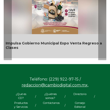
Impulsa Gobierno Municipal Expo Venta Regreso a
Clases
Teléfono: (229) 922-97-15 /
redaccion@cambiodigital.com.mx,
¿Qué es
¿Quiénes
Directorio
/
/
/
CD?
somos?
Productos
Contáctanos
Consejo
/
/
y Servicios
Editorial