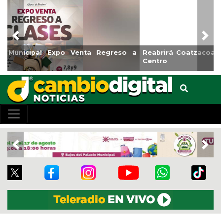
Previous
Nex
Reabrirá Coatzacoalcos la Alberca Semiolímpica Zona
Centro
Previous
Nex