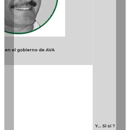
Y... Si sí ?
Teléfono: (229) 922-97-15 /
redaccion@cambiodigital.com.mx,
¿Qué es
¿Quiénes
Directorio
/
/
/
CD?
somos?
Productos
Contáctanos
Consejo
/
/
y Servicios
Editorial