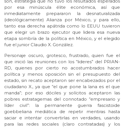
son, estrategia que no tuvo los resultados esperados
por esa minúscula élite económica, así que
inmediatamente prepararon la desnaturalizada
(ideológicamente) Alianza por México, y para ello,
tanto esa derecha apátrida como lo EEUU tuvieron
que elegir un brazo ejecutor que lidera esa nueva
etapa sombría de la política en México, y el elegido
fue el junior Claudio X. González.
Personaje oscuro, grotesco, frustrado, quien fue el
que inició las reuniones con los “lideres” del PRIAN-
RD, quienes por cierto no acostumbrados hacer
política y menos oposición sin el presupuesto del
estado, sin recato aceptaron ser encabezados por el
ciudadano X., ya que “el que pone la lana es el que
manda”; por eso dóciles y solícitos aceptaron las
pobres estratagemas del connotado “empresario y
líder civil”: la permanente guerra fascistoide
goebbeliana mediática de repetir mentiras hasta
saciar e intentar convertirlas en verdades, usando
para las redes sociales (claro contratadas) y los