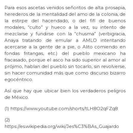
Para esos ascetas venidos señoritos de alta prosapia,
herederos de la mentalidad del amo de la colonia, de
la estirpe del hacendado, o del fifí de buenos
modales, “culto” y hueco a la vez, su intento de
mezclarse y fundirse con la “chusma” (verbigracia,
Anaya tratando de emular a AMLO intentando
acercarse a la gente de a pie, o Alito comiendo en
fondas fritangas, etc.) del pueblo mexicano ha
fracasado, porque el asco ha sido superior al amor al
prójimo, hablan del pueblo sin tocarlo, sin revolverse,
sin hacer comunidad más que como discurso bizarro
egocéntrico.
Así que hay que ubicar bien los verdaderos peligros
de México.
(1) https://www.youtube.com/shorts/tLH8O2qFZq8
(2)
https://es.wikipedia.org/wiki/Jes%C3%BAs_Guajardo