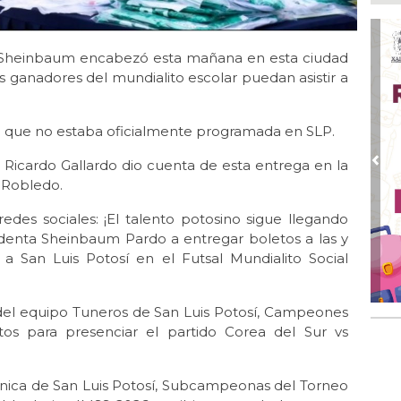
Ayu
lab
Ago
 Sheinbaum encabezó esta mañana en esta ciudad
Qui
s ganadores del mundialito escolar puedan asistir a
Ago
Gen
 ya que no estaba oficialmente programada en SLP.
Gob
r Ricardo Gallardo dio cuenta de esta entrega en la
Ago
Pre
Hal
é Robledo.
23 
es sociales: ¡El talento potosino sigue llegando
Ago
denta Sheinbaum Pardo a entregar boletos a las y
Re
a San Luis Potosí en el Futsal Mundialito Social
Ruz
Fes
Ago
 del equipo Tuneros de San Luis Potosí, Campeones
Imp
etos para presenciar el partido Corea del Sur vs
pre
écnica de San Luis Potosí, Subcampeonas del Torneo