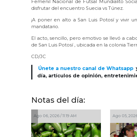
Femenil Nacional de Futsal Mundialito Socia
disfrutar del encuentro Suecia vs Túnez.
¡A poner en alto a San Luis Potosí y vivir un
mandatario.
El acto, sencillo, pero emotivo se llevó a cab
de San Luis Potosí , ubicada en la colonia Tierr
CD/JC
Únete a nuestro canal de Whatsapp
día, artículos de opinión, entretenim
Notas del día:
6, 2026 / 11:19 AM
Ago 05, 2026 / 8:55 PM