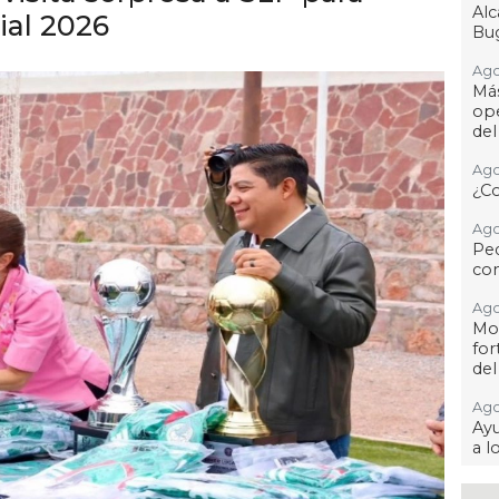
Al
ial 2026
Bug
Ago
Má
ope
del
Ago
¿C
Ago
Pe
com
Ago
Mo
for
del
Ago
Ayu
a l
Ago 