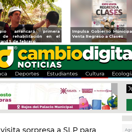
Impulsa Gobierno Municipal Expo
Reabrirá Coat
Venta Regreso a Clases
Alberca Semio
Centro
aca
Deportes
Estudiantes
Cultura
Ecologí
Next
visita sorpresa a SLP para
Ago