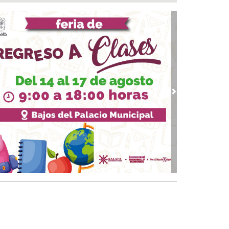
ntamiento e ICATVER fortalecen capacitación
oral en beneficio de las y los sanandrescanos
 07, 2026 / 14:56
ncena, no me abandones.... 😝😜🤣
 07, 2026 / 14:47
erar empleo y bienestar, prioridad para el
ierno de San Andrés Tuxtla: Rafa Fararoni
 07, 2026 / 14:39
vious
Next
lan con vida a pescador desaparecido desde el
de julio en Uxpanapa
 07, 2026 / 14:22
salta Pedro Miguel pensamiento de Diego
zarín y agradece respaldo de Rocío Nahle al
tival del Mar
 07, 2026 / 13:53
ulsa Ayuntamiento de Veracruz cultura de la
vención en la niñez del municipio