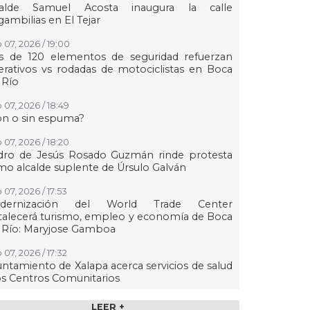
calde Samuel Acosta inaugura la calle
ambilias en El Tejar
 07, 2026 / 19:00
s de 120 elementos de seguridad refuerzan
rativos vs rodadas de motociclistas en Boca
 Río
 07, 2026 / 18:49
on o sin espuma?
 07, 2026 / 18:20
dro de Jesús Rosado Guzmán rinde protesta
o alcalde suplente de Úrsulo Galván
 07, 2026 / 17:53
dernización del World Trade Center
talecerá turismo, empleo y economía de Boca
 Río: Maryjose Gamboa
 07, 2026 / 17:32
ntamiento de Xalapa acerca servicios de salud
os Centros Comunitarios
07, 2026 / 17:15
LEER +