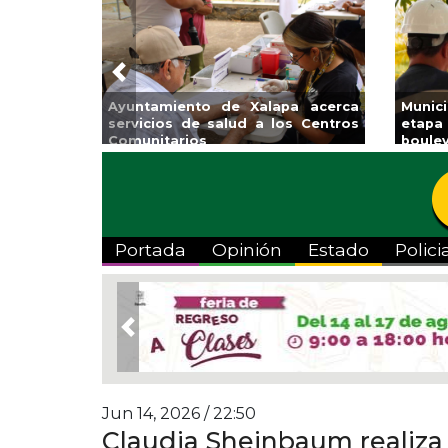
Previous
de Xalapa acerca
Municipio arrancará primera
alud a los Centros
etapa de rehabilitación en el
boulevard 5 de febrero
Portada
Opinión
Estado
Polici
Previous
Jun 14, 2026 / 22:50
Claudia Sheinbaum realiza 