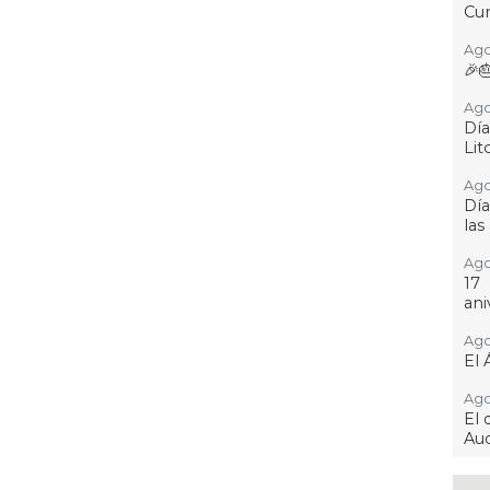
Cur
Ago
🎉
Ago
Día
Lit
Ago
Día
las
Ago
17
ani
Ago
El 
Ago
El 
Aud
Ago