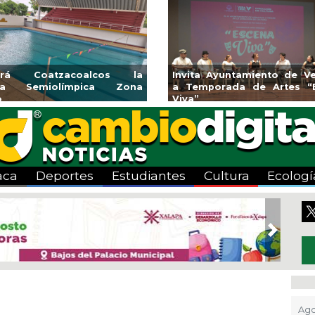
rirá Coatzacoalcos la
Invita Ayuntamiento de Ve
rca Semiolímpica Zona
a Temporada de Artes “
o
Viva”
aca
Deportes
Estudiantes
Cultura
Ecologí
Next
Ago