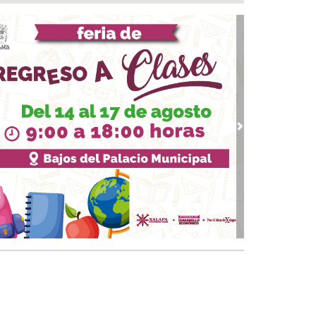
rueba Congreso Declaraciones de
cedencia en contra de dos munícipes
 05, 2026 / 20:55
F Poza Rica lleva sabor y bienestar a los
ltos mayores con "Sazón y corazón"
 05, 2026 / 20:18
tan fuero a alcalde de Ixhuatlán del Sureste
 05, 2026 / 20:05
vious
Next
abeza monseñor José Trinidad Zapata inicio
festejos de la Patrona de los papantecos
 05, 2026 / 19:46
rega DIF Municipal de Veracruz cerca de 100
denciales de discapacidad