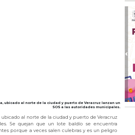
Ap
Pro
Ago
DI
adu
Ago
Qui
Ago
Pre
Enc
de 
Ago
Ent
cre
, ubicado al norte de la ciudad y puerto de Veracruz lanzan un
SOS a las autoridades municipales.
 ubicado al norte de la ciudad y puerto de Veracruz
les. Se quejan que un lote baldío se encuentra
tes porque a veces salen culebras y es un peligro