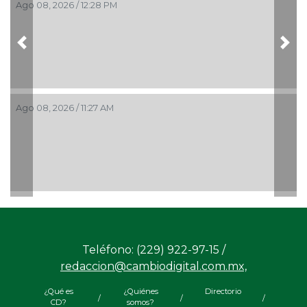
Ago 08, 2026 / 12:28 PM
Previous
Nex
Ago 08, 2026 / 11:27 AM
Teléfono: (229) 922-97-15 /
redaccion@cambiodigital.com.mx,
¿Qué es
¿Quiénes
Directorio
/
/
/
CD?
somos?