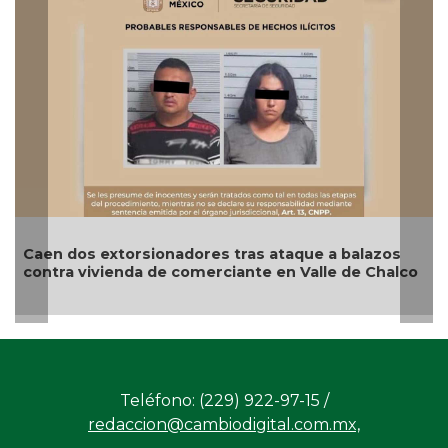
ores tras ataque a balazos
Aseguran más de una to
omerciante en Valle de Chalco
camión en Tabasco; deti
Teléfono: (229) 922-97-15 /
redaccion@cambiodigital.com.mx,