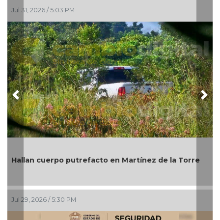
Jul 29, 2026 / 4:46 PM
Previous
Nex
Michoacán: atacan a bal
acto en Martínez de la Torre
Bienes Comunales de Ca
Jul 27, 2026 / 5:00 PM