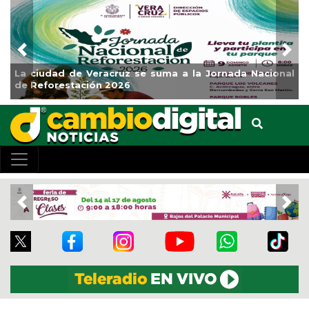
Previous
Nex
 se suma a la Jornada Nacional
Impulsa Gobierno Munic
Clases
Previous
Nex