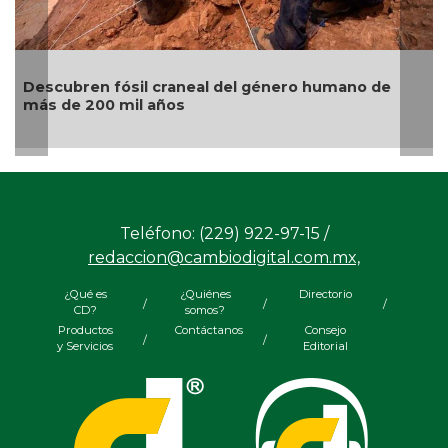
scubren fósil craneal del género humano de
Gatos 
s de 200 mil años
origen
Teléfono: (229) 922-97-15 /
redaccion@cambiodigital.com.mx,
¿Qué es
¿Quiénes
Directorio
/
/
/
CD?
somos?
Productos
Contáctanos
Consejo
/
/
y Servicios
Editorial