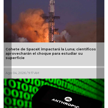
hete de SpaceX impactará la Luna; científicos
Secure
rovecharán el choque para estudiar su
próxi
perficie
 04, 2026 / 9:17 AM
Jul 29, 