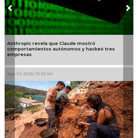
Previous
Nex
thropic revela que Claude mostró
Revela
mportamientos autónomos y hackeó tres
causa
mpresas
 03, 2026 / 10:53 AM
Jul 28, 