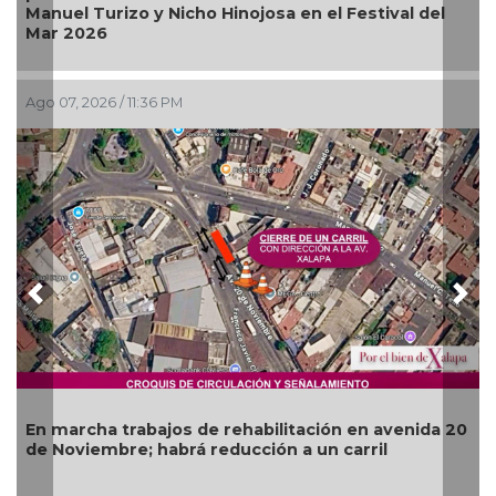
Alca
anuel Turizo y Nicho Hinojosa en el Festival del
Buga
Mar 2026
go 07, 2026 / 11:36 PM
Ago 07
Previous
Nex
Más 
n marcha trabajos de rehabilitación en avenida 20
oper
e Noviembre; habrá reducción a un carril
del R