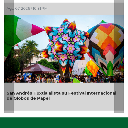
go 07, 2026 / 10:31 PM
Ago 07
an Andrés Tuxtla alista su Festival Internacional
¿Con
e Globos de Papel