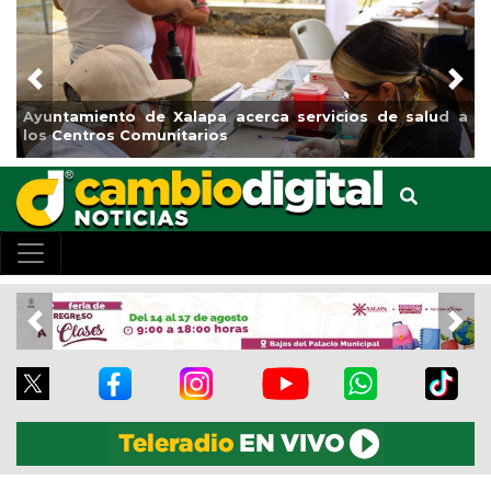
Previous
Nex
tamiento de Xalapa acerca servicios de salud a
Municipi
Centros Comunitarios
el boule
Previous
Nex