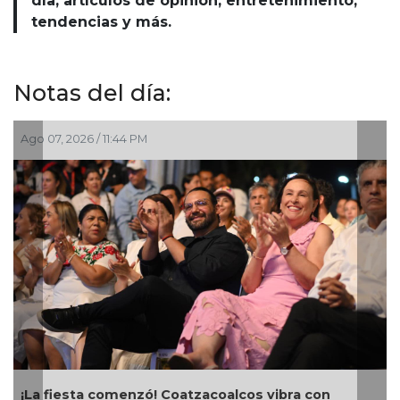
día, artículos de opinión, entretenimiento,
tendencias y más.
Notas del día:
go 07, 2026 / 11:44 PM
Ago 07
La fiesta comenzó! Coatzacoalcos vibra con