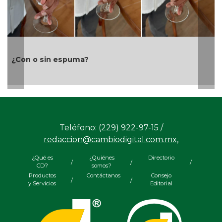
Cañeros marchan sobre la federal 180 pa
rescate del ingenio San Pedro
Teléfono: (229) 922-97-15 /
redaccion@cambiodigital.com.mx,
¿Qué es
¿Quiénes
Directorio
/
/
/
CD?
somos?
Productos
Contáctanos
Consejo
/
/
y Servicios
Editorial