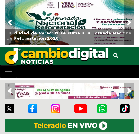
Previous
Nex
Jornada Nacional
Impulsa Gobierno Municipal Expo Vent
Clases
Previous
Nex