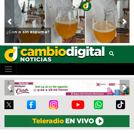
Previous
Nex
Fortalece Ayuntamiento de Veracruz el cuidado 
animales del Parque Miguel Ángel de Quevedo
Previous
Nex