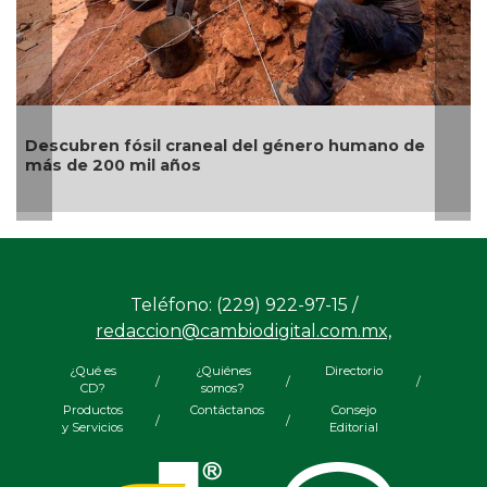
humano de
Gatos naranjas: la ciencia descubre el ge
origen al color de su pelaje
Teléfono: (229) 922-97-15 /
redaccion@cambiodigital.com.mx,
¿Qué es
¿Quiénes
Directorio
/
/
/
CD?
somos?
Productos
Contáctanos
Consejo
/
/
y Servicios
Editorial