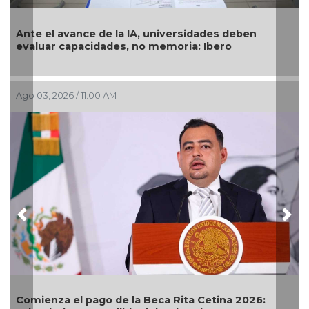
rsidades deben
Examen de ingreso a la UNAM, con
ia: Ibero
género
Jul 29, 2026 / 9:55 AM
Previous
Nex
ta Cetina 2026:
Sube cifra de aceptados a licencia