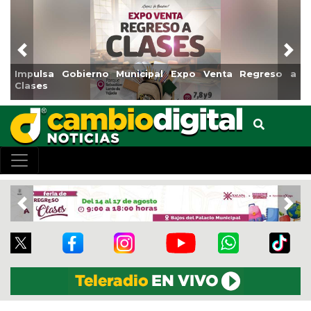
Previous
Nex
xpo Venta Regreso a
Reabrirá Coatzacoalcos la Alberca 
Centro
Previous
Nex