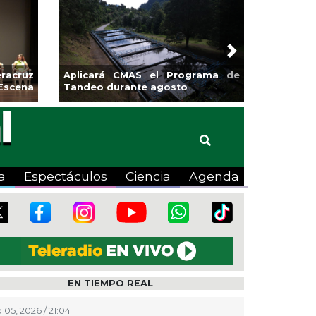
Next
os impulsa la
Continúa Coatza Vive el Verano
on la Copa Coyote
2026 con cine, actividades
lúdicas y expo
a
Espectáculos
Ciencia
Agenda
EN TIEMPO REAL
 05, 2026 / 21:04