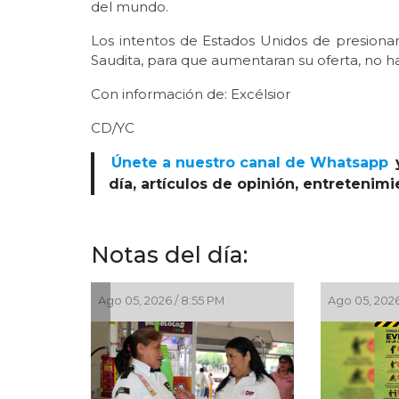
del mundo.
Los intentos de Estados Unidos de presionar
Saudita, para que aumentaran su oferta, no h
Con información de: Excélsior
CD/YC
Únete a nuestro canal de Whatsapp
día, artículos de opinión, entretenim
Notas del día:
 05, 2026 / 2:56 PM
Ago 05, 2026 / 2:23 PM