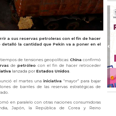
Ago
Alc
Ago 
Alc
pre
rrir a sus reservas petroleras con el fin de hacer
Ago
Más
 detalló la cantidad que Pekín va a poner en el
An
Pre
Ago
 tiempos de tensiones geopolíticas:
China
confirmó
Sup
rvas
de
petróleo
con el fin de hacer retroceder
for
iativa
lanzada por
Estados Unidos
.
Ago
Se
unció el martes una
iniciativa
“mayor” para bajar
pro
llones de barriles de las reservas estratégicas de
rado.
 tomó en paralelo con otras naciones consumidoras
ndia, Japón, la República de Corea y Reino