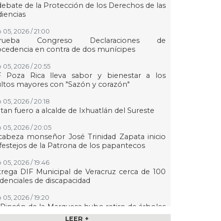
debate de la Protección de los Derechos de las
iencias
 05, 2026 / 21:00
rueba Congreso Declaraciones de
cedencia en contra de dos munícipes
 05, 2026 / 20:55
F Poza Rica lleva sabor y bienestar a los
ltos mayores con "Sazón y corazón"
 05, 2026 / 20:18
tan fuero a alcalde de Ixhuatlán del Sureste
 05, 2026 / 20:05
abeza monseñor José Trinidad Zapata inicio
festejos de la Patrona de los papantecos
 05, 2026 / 19:46
rega DIF Municipal de Veracruz cerca de 100
denciales de discapacidad
 05, 2026 / 19:20
Rincón de la Marquesa hubo retiro de árboles
 representar riesgos; no es tala ilegal
LEER +