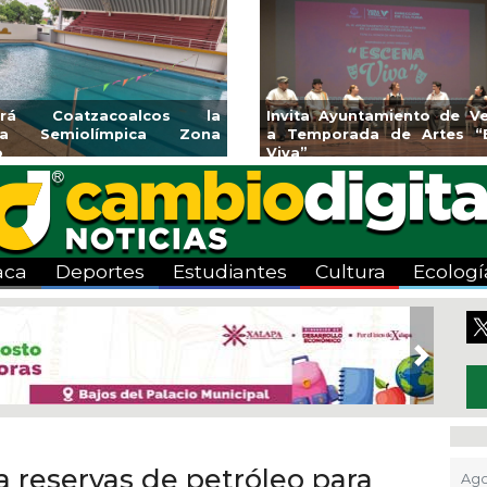
Emprendedores de Xalapa
Coatzacoalc
exponen en Mercadito
halterofilia c
Bicentenario
2026
aca
Deportes
Estudiantes
Cultura
Ecologí
Next
a reservas de petróleo para
Ago