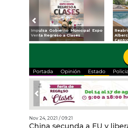
Previous
á CMAS el Programa de
Guarniciones y banquetas para la
durante agosto
colonia El Mango en Pánuco
Portada
Opinión
Estado
Polici
Previous
Nov 24, 2021 / 09:21
China secunda a EU y liber