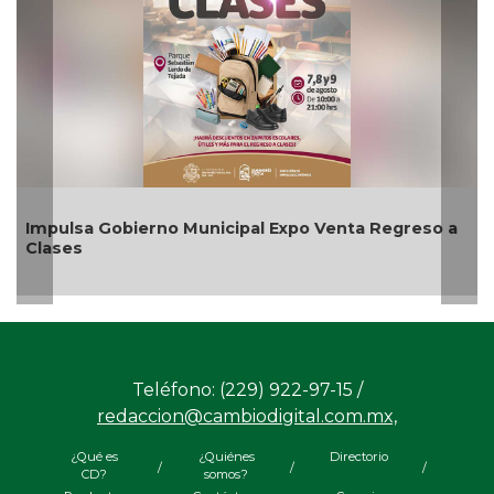
sa Gobierno Municipal Expo Venta Regreso a
Aplicará
es
agosto
Teléfono: (229) 922-97-15 /
redaccion@cambiodigital.com.mx,
¿Qué es
¿Quiénes
Directorio
/
/
/
CD?
somos?