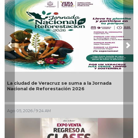
Previous
Nex
udad de Veracruz se suma a la Jornada
Invita A
nal de Reforestación 2026
Artes “E
, 2026 / 9:24 AM
Ago 03, 202