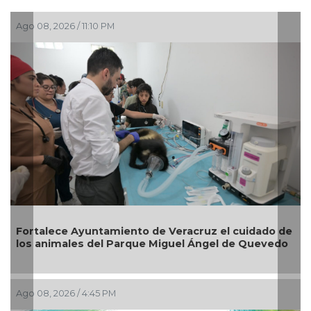
 2026 / 11:10 PM
Ago 04, 202
lece Ayuntamiento de Veracruz el cuidado de
Reabrirá 
nimales del Parque Miguel Ángel de Quevedo
Zona Cen
, 2026 / 4:45 PM
Ago 04, 202