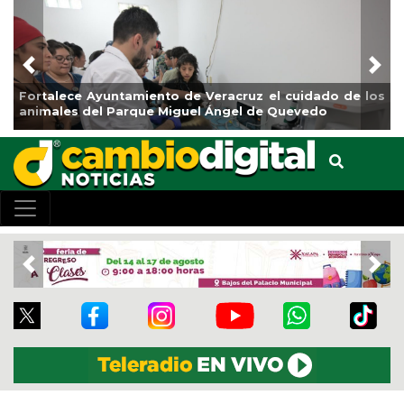
Previous
Nex
lece Ayuntamiento de Veracruz el cuidado de los
La ciudad
les del Parque Miguel Ángel de Quevedo
de Refore
Previous
Nex