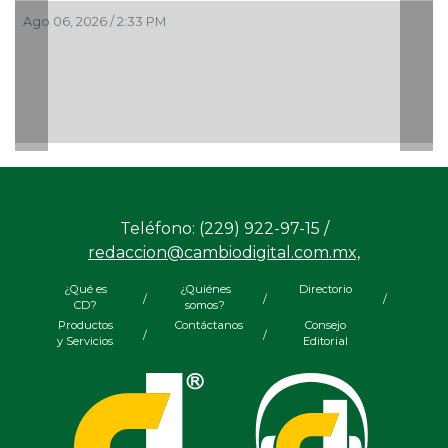
Ago 06, 2026 / 2:33 PM
Teléfono: (229) 922-97-15 /
redaccion@cambiodigital.com.mx,
¿Qué es
¿Quiénes
Directorio
/
/
/
CD?
somos?
Productos
Contáctanos
Consejo
/
/
y Servicios
Editorial