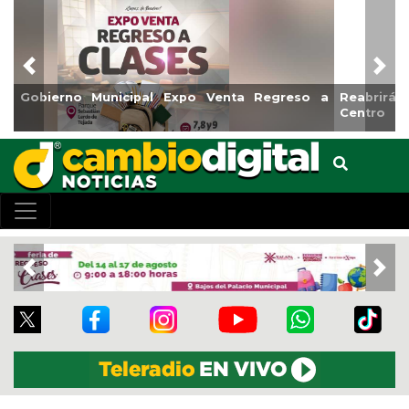
Previous
Nex
Reabrirá Coatzacoalcos la Alberca Semiolímpica Zona
Centro
Previous
Nex