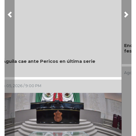
Previous
Nex
Encabeza monseñor José Trinidad Zapata inicio de
festejos de la Patrona de los papantecos
Ago 05, 2026 / 7:46 PM