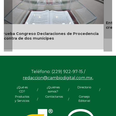
Entrega DIF Municipal de Veracruz cerca de 100
credenciales de discapacidad
Teléfono: (229) 922-97-15 /
redaccion@cambiodigital.com.mx,
¿Qué es
¿Quiénes
Directorio
/
/
/
CD?
somos?
Productos
Contáctanos
Consejo
/
/
y Servicios
Editorial