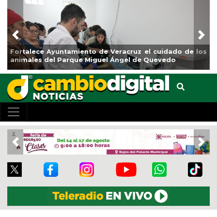
Previous
Nex
cuidado de los
La ciudad de Veracruz se suma a la Jornad
uevedo
de Reforestación 2026
Previous
Nex