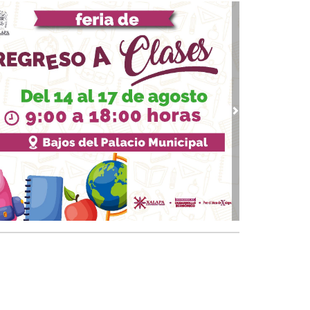
07, 2026 / 09:33
upo MAS contra Veracruz
 03, 2026 / 09:38
quinto partido
02, 2026 / 09:16
gar a los 74
vious
Next
01, 2026 / 09:33
 piernas nacionales se han cubierto de gloria
 30, 2026 / 09:28
quinto juego
25, 2026 / 10:31
 de cal: México va bien en el Mundial
 24, 2026 / 09:53
Papa y el arzobispo
 22, 2026 / 09:24
 del Padre
18, 2026 / 09:23