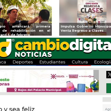
pio arrancará primera
Impulsa Gobierno Municipal 
e rehabilitación en el
Venta Regreso a Clases
d 5 de febrero
aca
Deportes
Estudiantes
Cultura
Ecologí
Next
 y sea feliz
Ago