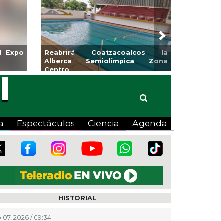
Next
Expo
Reabrirá Coatzacoalcos la
Invita Ayunta
Alberca Semiolímpica Zona
a Temporada 
Centro
Viva”
a
Espectáculos
Ciencia
Agenda
HISTORIAL
 07, 2026 / 09:34