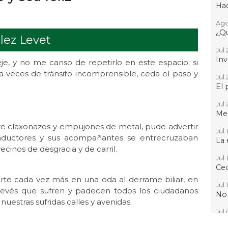
Hac
Ago
¿Qu
lez Levet
Jul 
Inv
e, y no me canso de repetirlo en este espacio: si
a veces de tránsito incomprensible, ceda el paso y
Jul 
El 
Jul 
Mes
tre claxonazos y empujones de metal, pude advertir
Jul 
nductores y sus acompañantes se entrecruzaban
La 
inos de desgracia y de carril.
Jul 
Ced
erte cada vez más en una oda al derrame biliar, en
Jul 
 revés que sufren y padecen todos los ciudadanos
No
uestras sufridas calles y avenidas.
Jul
Que