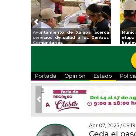
Previous
Ayuntamiento de Xalapa acerca
Munici
servicios de salud a los Centros
etapa d
Comunitarios
boulevar
Portada
Opinión
Estado
Polici
Previous
Abr 07, 2025 / 09:19
Ceda el paso