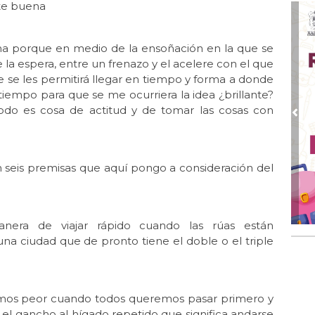
rte buena
Jul 
Gr
uena porque en medio de la ensoñación en la que se
Jul
 la espera, entre un frenazo y el acelere con el que
El 
 se les permitirá llegar en tiempo y forma a donde
Jul 
 tiempo para que se me ocurriera la idea ¿brillante?
Lle
odo es cosa de actitud y de tomar las cosas con
Pre
Jul 
Las
Jun
n seis premisas que aquí pongo a consideración del
El 
Jun 
Una
era de viajar rápido cuando las rúas están
Jun
una ciudad que de pronto tiene el doble o el triple
El 
Jun
Día
cemos peor cuando todos queremos pasar primero y
 el gancho al hígado repetido que significa andarse
Jun 