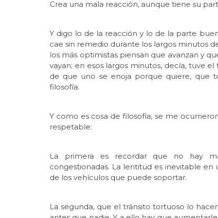
Crea una mala reacción, aunque tiene su pa
Y digo lo de la reacción y lo de la parte b
cae sin remedio durante los largos minutos de
los más optimistas piensan que avanzan y que
vayan; en esos largos minutos, decía, tuve el
de que uno se enoja porque quiere, que t
filosofía.
Y como es cosa de filosofía, se me ocurriero
respetable:
La primera es recordar que no hay man
congestionadas. La lentitud es inevitable en 
de los vehículos que puede soportar.
La segunda, que el tránsito tortuoso lo ha
antes que nadie. Y a ello hay que aumentarle