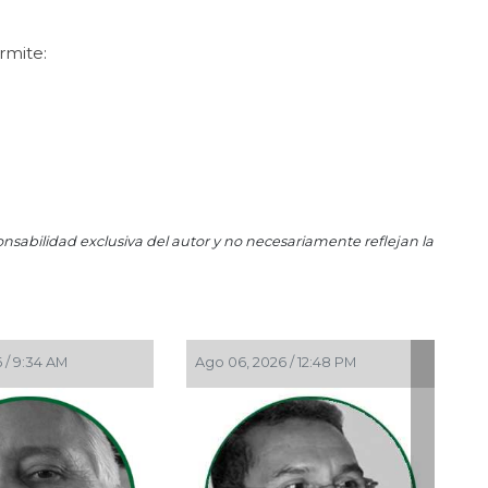
May
Las
rmite:
May
El 
Abr
Gri
Abr
La 
onsabilidad exclusiva del autor y no necesariamente reflejan la
Abr
Dem
Abr 
La 
/ 9:34 AM
Ago 06, 2026 / 12:48 PM
Ago 05,
Abr
Ros
Abr
Ord