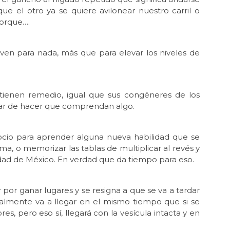
Un
e el otro ya se quiere avilonear nuestro carril o
porque….
Jun 
El
irven para nada, más que para elevar los niveles de
Jun
Hue
May 
En 
 tienen remedio, igual que sus congéneres de los
tar de hacer que comprendan algo.
May
Reg
May
ocio para aprender alguna nueva habilidad que se
Ros
ma, o memorizar las tablas de multiplicar al revés y
iudad de México. En verdad que da tiempo para eso.
May 
La 
 por ganar lugares y se resigna a que se va a tardar
May 
Ros
nalmente va a llegar en el mismo tiempo que si se
s, pero eso sí, llegará con la vesícula intacta y en
May
Per