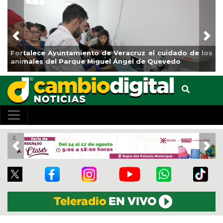
Previous
Nex
idado de los
La ciudad de Veracruz se suma a la Jornada 
vedo
de Reforestación 2026
Previous
Nex