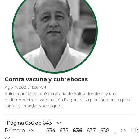
Contra vacuna y cubrebocas
Ago 17, 2021 / 11:20 AM
Sufre manifestaciónSecretaría de Salud,donde hay una
multitudcontra la vacunación.Exigen en su plantónpienso que a
tontas y locas,las voces que ...
Página 636 de 643
<<
Primero
<<
...
634
635
636
637
638
...
>>
Úl
>>