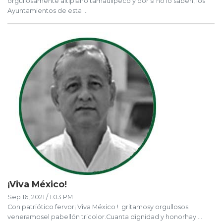
orgullosamente altiplano tamaulipeco y por si no lo saben, los
Ayuntamientos de esta ...
¡Viva México!
Sep 16, 2021 / 1:03 PM
Con patriótico fervor¡ Viva México ! gritamosy orgullosos
veneramosel pabellón tricolor.Cuanta dignidad y honorhay ...