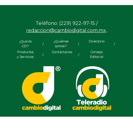
Teléfono: (229) 922-97-15 /
redaccion@cambiodigital.com.mx,
¿Qué es
¿Quiénes
Directorio
/
/
/
CD?
somos?
Productos
Contáctanos
Consejo
/
/
y Servicios
Editorial