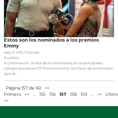
Estos son los nominados a los premios
Emmy
Sep 17, 2021 / 11:30 AM
Excélsior
A continuación, la lista de los nominados en las principales
categorías para los 73° Premios Emmy, los Óscar de la televisión,
que se ...
Página 157 de 161
<<
Primero
<<
...
155
156
157
158
159
...
>>
Últim
>>