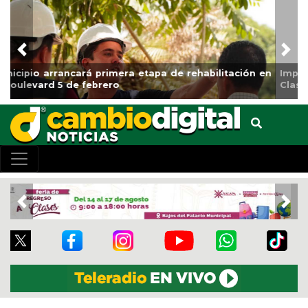
Previous
Nex
Impulsa Gobierno Municipal Expo Venta Regreso a
Clases
Previous
Nex