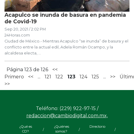
Acapulco se inunda de basura en pandemia
de Covid-19
Sep 20, 2021 / 2:02 PM
24Horas.com
Ciudad de México.- Mientras Acapulco “se inunda” de basura y el
conflicto entre la actual edil, Adela Román Ocampo, y la
alcaldesa electa, ...
Página 123 de 126
<<
Primero
<<
...
121
122
123
124
125
...
>>
Últim
>>
Teléfono: (229) 922-97-15 /
redaccion@cambiodigital.com.mx,
¿Qué es
¿Quiénes
Directorio
/
/
/
CD?
somos?