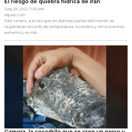
El riesgo de quiebra hídrica de Irán
Sep 29, 2021 / 1:05 AM
elpais.com
Este verano, a la vez que en distintas partes del mundo se
registraban récords de temperatura, incendios y otros eventos
extremos, en Irán ...
Gamora, la cocodrilo que se cree un perro y