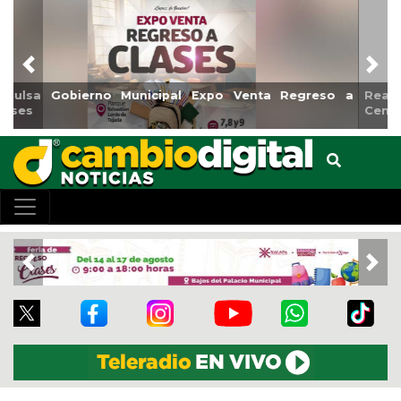
Previous
Nex
Reabrirá Coatzacoalcos la Alberca Semiolímpica Zona
Centro
Previous
Nex