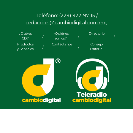
Teléfono: (229) 922-97-15 /
redaccion@cambiodigital.com.mx,
¿Qué es
¿Quiénes
Directorio
/
/
/
CD?
somos?
Productos
Contáctanos
Consejo
/
/
y Servicios
Editorial