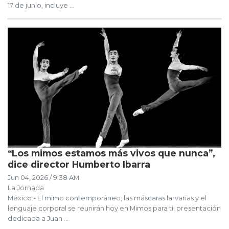
17 de junio, incluye ...
“Los mimos estamos más vivos que nunca”,
dice director Humberto Ibarra
Jun 04, 2026 / 9:38 AM
La Jornada
México.- El mimo contemporáneo, las máscaras larvarias y el
lenguaje corporal se reunirán hoy en Mimos para ti, presentación
dedicada a Juan ...