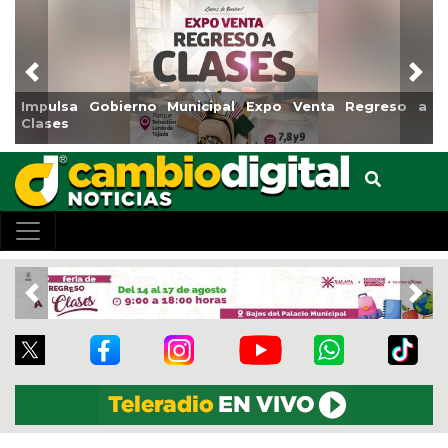
Previous
Nex
Reabrirá Coatzacoalcos la Alberca Semiolímpica Zona
Centro
Previous
Nex