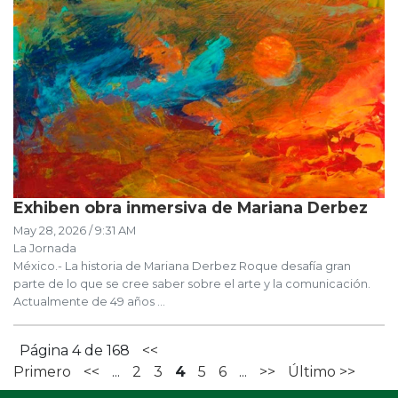
Exhiben obra inmersiva de Mariana Derbez
May 28, 2026 / 9:31 AM
La Jornada
México.- La historia de Mariana Derbez Roque desafía gran
parte de lo que se cree saber sobre el arte y la comunicación.
Actualmente de 49 años ...
Página 4 de 168
<<
Primero
<<
...
2
3
4
5
6
...
>>
Último >>