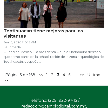
Teotihuacan tiene mejoras para los
visitantes
Jun 15, 2026 / 10:13 AM
La Jornada
Ciudad de México.- La presidenta Claudia Sheinbaum destacó
que como parte de la rehabilitación de la zona arqueológica de
Teotihuacán, después ...
Página 3 de 168
<<
1
2
3
4
5
...
>>
Último
>>
Teléfono: (229) 922-97-15 /
redaccion@cambiodigital.com.mx,