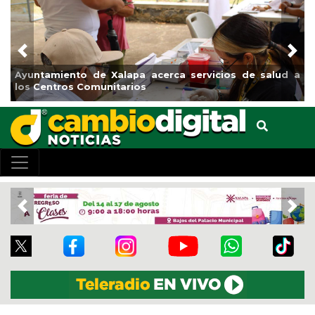
Previous
Nex
Municipio arrancará primera etapa de rehabilitación en
el boulevard 5 de febrero
Previous
Nex