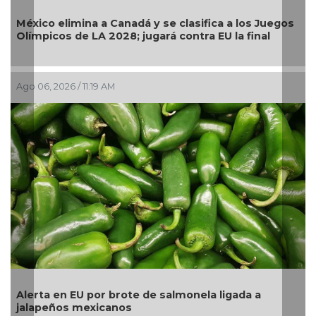
Llama Gobierno Municipal a la sana conviven
 los Juegos
continuarán operativos “Cero Alcohol” en v
a final
pública
Ago 05, 2026 / 2:56 PM
ada a
La UNAM analiza sanción de hasta 20 millon
pesos a Territorium Life