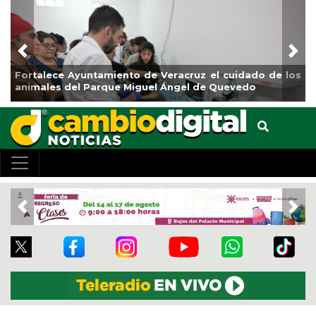
Previous
Nex
idado de los
La ciudad de Veracruz se suma a la Jornada 
vedo
de Reforestación 2026
Previous
Nex