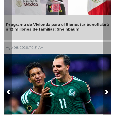
beneficiará
DIF Poza Rica lleva sabor y bienestar a los 
mayores con "Sazón y corazón"
Ago 05, 2026 / 2:59 PM
Previous
Nex