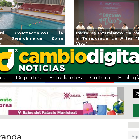
rirá Coatzacoalcos la
Invita Ayuntamiento de Ve
rca Semiolímpica Zona
a Temporada de Artes “
o
Viva”
aca
Deportes
Estudiantes
Cultura
Ecologí
Next
iranda
Ago