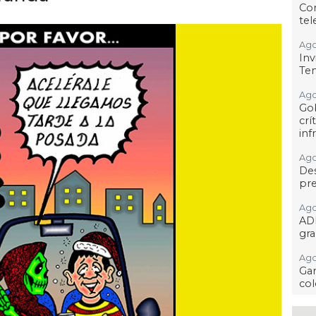
Co
tel
Ago
Inv
Tem
Ago
Go
crí
inf
Ago
Des
pre
Ago
AD
gra
Ago
Gar
col
Ago