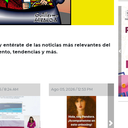
Nah
par
la 
Ago
El 
y s
Ago
y entérate de las noticias más relevantes del
Des
iento, tendencias y más.
de 
Pre
Ago
Di
emp
Ago
Tod
 / 8:24 AM
Ago 05, 2026 / 12:53 PM
Fes
Ago
Ar
en 
Next