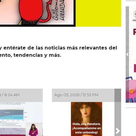
Tod
Fes
Ago
Ar
en 
Ago
Nue
y entérate de las noticias más relevantes del
iento, tendencias y más.
Ago
Pre
Tr
pe
Pal
Ago
Leó
ele
 / 8:24 AM
Ago 05, 2026 / 12:53 PM
Ago
Co
aut
Next