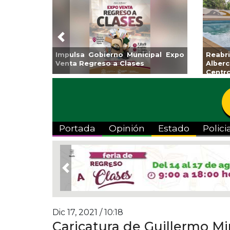
Previous
Impulsa Gobierno Municipal Expo
Reab
Venta Regreso a Clases
Albe
Centr
Portada
Opinión
Estado
Polici
Previous
Dic 17, 2021 / 10:18
Caricatura de Guillermo M