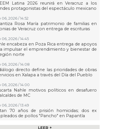
EEM Latina 2026 reunirá en Veracruz a los
ndes protagonistas del espectáculo mexicano
 06, 2026 / 14:52
antiza Rosa María patrimonio de familias en
onias de Veracruz con entrega de escrituras
 06, 2026 / 14:45
le encabeza en Poza Rica entrega de apoyos
a impulsar el emprendimiento y bienestar de
región norte
 06, 2026 / 14:08
diálogo directo define las prioridades de obras
ervicios en Xalapa a través del Día del Pueblo
 06, 2026 / 14:00
carta Nahle motivos políticos en desafuero
alcaldes de MC
 06, 2026 / 13:49
ctan 70 años de prisión homicidas; dos ex
leados de pollos "Pancho" en Papantla
 06, 2026 / 13:33
LEER +