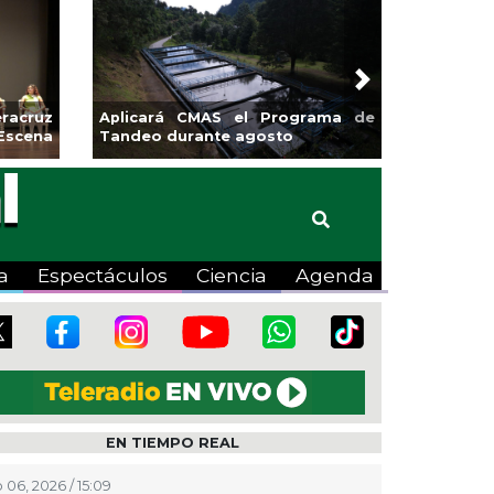
Next
racruz
Aplicará CMAS el Programa de
Escena
Tandeo durante agosto
a
Espectáculos
Ciencia
Agenda
EN TIEMPO REAL
 06, 2026 / 15:09