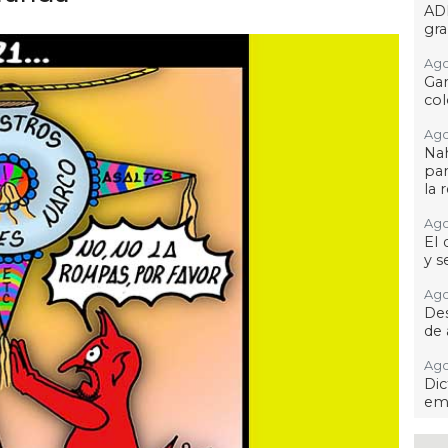
AD
gra
Ago
Gar
col
Ago
Nah
par
la 
Ago
El 
y s
Ago
Des
de 
Ago
Di
emp
Ago