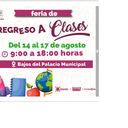
o listo en Coatzacoalcos para el arranque del
tival del Mar 2026
 06, 2026 / 13:26
tistas veracruzanos preparan “Dromomanía”
el Teatro Fernando Gutiérrez Barrios
 06, 2026 / 12:48
vo ciclo en la UAT
 06, 2026 / 12:43
vious
Next
ansformación con justicia social, mil 800
rsonas de 7 municipios reciben Apoyo a la
abra: Nahle
 06, 2026 / 11:39
n XIV visitaría México hasta después de las
cciones de 2027, afirma Claudia Sheinbaum
 06, 2026 / 11:30
ngreso pide reforzar seguridad en cajeros
omáticos para proteger a adultos mayores