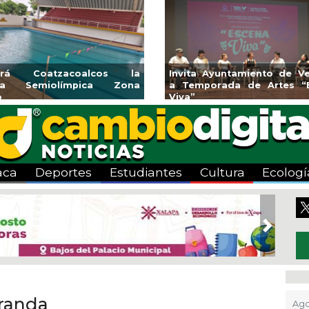
rirá Coatzacoalcos la
Invita Ayuntamiento de Ve
rca Semiolímpica Zona
a Temporada de Artes “
o
Viva”
aca
Deportes
Estudiantes
Cultura
Ecologí
Next
iranda
Ago