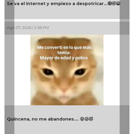
Se va el internet y empiezo a despotricar...🤪🤣😁
Ago 07, 2026 / 2:56 PM
Quincena, no me abandones.... 😝😜🤣