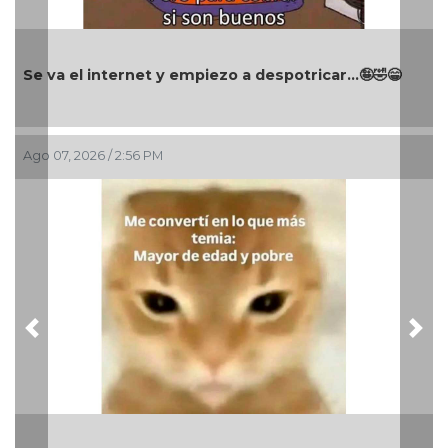
Se va el internet y empiezo a despotricar...🤪🤣😁
Ago 07, 2026 / 2:56 PM
Previous
Nex