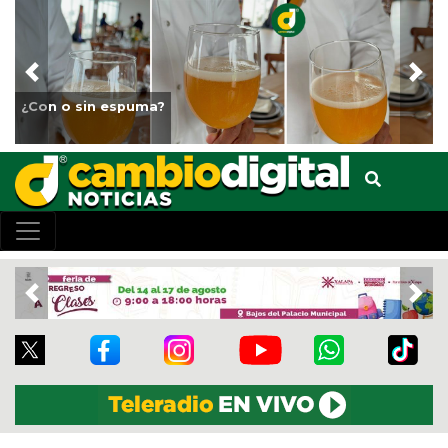
Previous
Nex
¿Con o sin espuma?
Previous
Nex