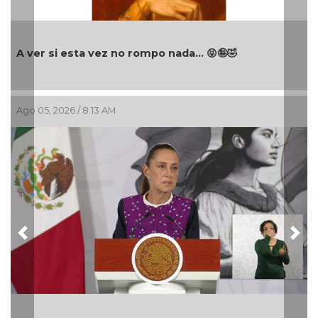
A ver si esta vez no rompo nada... 😝🤪🤣
Ago 05, 2026 / 8:13 AM
Previous
Nex