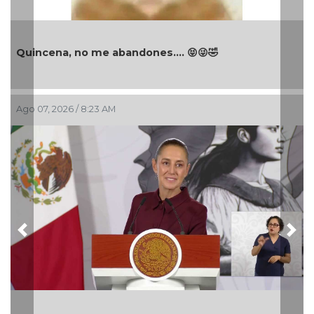
Quincena, no me abandones.... 😝😜🤣
Ago 07, 2026 / 8:23 AM
Previous
Nex