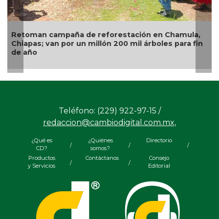
Alertan en Puebla por alza en casos de personas
infectadas de miasis
Teléfono: (229) 922-97-15 /
redaccion@cambiodigital.com.mx,
¿Qué es
¿Quiénes
Directorio
/
/
/
CD?
somos?
Productos
Contáctanos
Consejo
/
/
y Servicios
Editorial