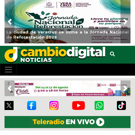
Previous
Nex
al
Impulsa Gobierno Municipal Expo Venta Regreso a
Clases
Previous
Nex